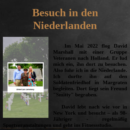
Besuch in den
Niederlanden
Im Mai 2022 flog David
Marshall mit einer Gruppe
Veteranen nach Holland. Er lud
mich ein, ihn dort zu besuchen.
Also fuhr ich in die Niederlande.
Ich durfte ihn auf den
Soldatenfriedhof in Margraten
begleiten. Dort liegt sein Freund
"Smitty" begraben.
David lebt nach wie vor in
New York und besucht – als 98-
Jähriger - regelmäßig
Sportveranstaltungen und geht ins Fitnessstudio.