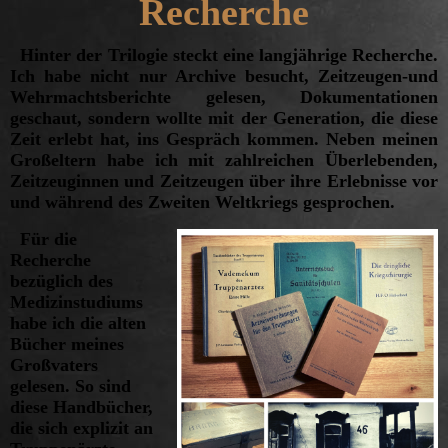
Recherche
Hinter der Trilogie steckt eine langjährige Recherche.
Ich habe nicht nur Archive besucht, Zeitzeugen-und
Wehrmachtsberichte gelesen, Dokumentationen
geschaut, sondern wollte mit der Generation, die diese
Zeit erlebt hat, ins Gespräch kommen. Neben meinen
Großeltern habe ich mit zahlreichen Überlebenden,
Zeitzeuginnen und Zeitzeugen über ihre Erlebnisse vor
und während des Zweiten Weltkriegs gesprochen.
Für die
Recherche
bezüglich des
Medizinstudiums
habe ich die alten
Bücher meines
Großvaters
gelesen. So sind
diese Handbücher,
die sich explizit an