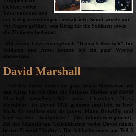
Truppenärzte
richten, voller
Informationen und
auf Kriegsverletzungen spezialisiert. Somit wurde mir
vor Augen geführt, was Krieg für die Soldaten sowie
die Zivilisten bedeutet.
Mit einem Übersetzungsbuch "Deutsch-Russisch" für
Soldaten und Ärzte konnte ich ein paar Wörter
übersetzen.
David Marshall
Auf der Suche nach eine ganz neuen Sichtweise auf
den Krieg bin ich über die Sozialen Medien auf David
Marshall gestoßen. Wie mein Charakter "Levi
Sternlicht" ist David 1924 geboren und lebt in New
York. Er meldete sich als junger Mann freiwillig und
kam zu den "Railsplitters" (84. Infanterieregiment).
Bei der Schlacht um Geilenkirchen verlor David seinen
besten Freund "Smitty". Die Schlachtszenen aus Teil 3